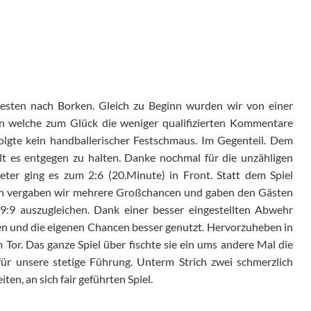
ten nach Borken. Gleich zu Beginn wurden wir von einer
n welche zum Glück die weniger qualifizierten Kommentare
folgte kein handballerischer Festschmaus. Im Gegenteil. Dem
alt es entgegen zu halten. Danke nochmal für die unzähligen
ter ging es zum 2:6 (20.Minute) in Front. Statt dem Spiel
en vergaben wir mehrere Großchancen und gaben den Gästen
:9 auszugleichen. Dank einer besser eingestellten Abwehr
sen und die eigenen Chancen besser genutzt. Hervorzuheben in
m Tor. Das ganze Spiel über fischte sie ein ums andere Mal die
ür unsere stetige Führung. Unterm Strich zwei schmerzlich
en, an sich fair geführten Spiel.