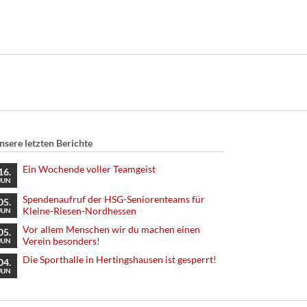
nsere letzten Berichte
Ein Wochende voller Teamgeist
16.
JUN
Spendenaufruf der HSG-Seniorenteams für
05.
Kleine-Riesen-Nordhessen
JUN
Vor allem Menschen wir du machen einen
05.
Verein besonders!
JUN
Die Sporthalle in Hertingshausen ist gesperrt!
04.
JUN