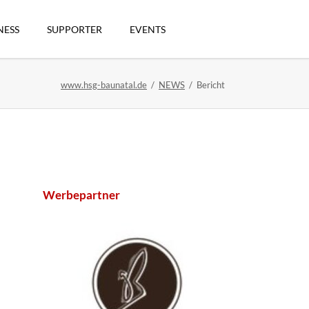
Navigation
überspringen
NESS
SUPPORTER
EVENTS
www.hsg-baunatal.de
NEWS
Bericht
n
Werbepartner
artikel