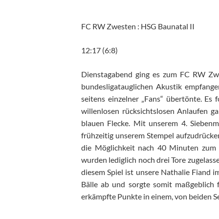
FC RW Zwesten : HSG Baunatal II
12:17 (6:8)
Dienstagabend ging es zum FC RW Zwes
bundesligatauglichen Akustik empfange
seitens einzelner „Fans“ übertönte. Es 
willenlosen rücksichtslosen Anlaufen g
blauen Flecke. Mit unserem 4. Siebenme
frühzeitig unserem Stempel aufzudrück
die Möglichkeit nach 40 Minuten zum 9
wurden lediglich noch drei Tore zugelas
diesem Spiel ist unsere Nathalie Fiand i
Bälle ab und sorgte somit maßgeblich f
erkämpfte Punkte in einem, von beiden Seit