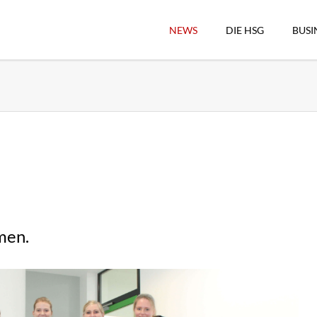
NEWS
DIE HSG
BUSI
Vorstand
Geschäftsstelle
Sekretärswesen
Schiedsrichterwesen
Hallenkassierer
Spieltag-Organisatio
Trägervereine
Freude geben
men.
HSG Online-Shop/Fan
Historie
Download