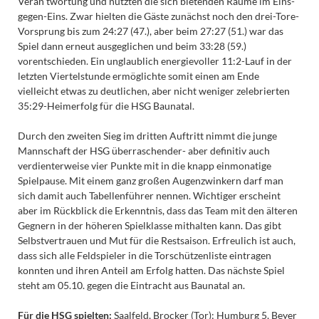
Veran
twortung und nutzten die sich bietenden Räume im Eins-
gegen-Eins. Zwar hielten die Gäste zunächst noch den drei-Tore-
Vorsprung bis zum 24:27 (47.), aber beim 27:27 (51.) war das
Spiel dann erneut ausgeglichen und beim 33:28 (59.)
vorentschieden. Ein unglaublich energievoller 11:2-Lauf in der
letzten Viertelstunde ermöglichte somit einen am Ende
vielleicht etwas zu deutlichen, aber nicht weniger zelebrierten
35:29-Heimerfolg für die HSG Baunatal.
Durch den zweiten Sieg im dritten Auftritt nimmt die junge
Mannschaft der HSG überraschender- aber definitiv auch
verdienterweise vier Punkte mit in die knapp einmonatige
Spielpause. Mit einem ganz großen Augenzwinkern darf man
sich damit auch Tabellenführer nennen. Wichtiger erscheint
aber im Rückblick die Erkenntnis, dass das Team mit den älteren
Gegnern in der höheren Spielklasse mithalten kann. Das gibt
Selbstvertrauen und Mut für die Restsaison. Erfreulich ist auch,
dass sich alle Feldspieler in die Torschützenliste eintragen
konnten und ihren Anteil am Erfolg hatten. Das nächste Spiel
steht am 05.10. gegen die Eintracht aus Baunatal an.
Für die HSG spielten:
Saalfeld, Brocker (Tor); Humburg 5, Beyer