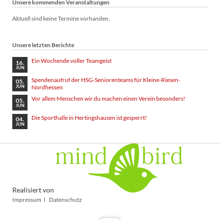
Unsere kommenden Veranstaltungen
Aktuell sind keine Termine vorhanden.
Unsere letzten Berichte
Ein Wochende voller Teamgeist
16.
JUN
Spendenaufruf der HSG-Seniorenteams für Kleine-Riesen-
05.
Nordhessen
JUN
Vor allem Menschen wir du machen einen Verein besonders!
05.
JUN
Die Sporthalle in Hertingshausen ist gesperrt!
04.
JUN
Realisiert von
Navigation
Impressum
Datenschutz
überspringen