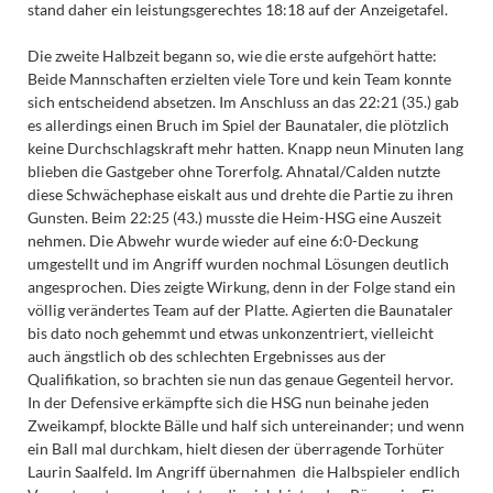
stand daher ein leistungsgerechtes 18:18 auf der Anzeigetafel.
Die zweite Halbzeit begann so, wie die erste aufgehört hatte:
Beide Mannschaften erzielten viele Tore und kein Team konnte
sich entscheidend absetzen. Im Anschluss an das 22:21 (35.) gab
es allerdings einen Bruch im Spiel der Baunataler, die plötzlich
keine Durchschlagskraft mehr hatten. Knapp neun Minuten lang
blieben die Gastgeber ohne Torerfolg. Ahnatal/Calden nutzte
diese Schwächephase eiskalt aus und drehte die Partie zu ihren
Gunsten. Beim 22:25 (43.) musste die Heim-HSG eine Auszeit
nehmen. Die Abwehr wurde wieder auf eine 6:0-Deckung
umgestellt und im Angriff wurden nochmal Lösungen deutlich
angesprochen. Dies zeigte Wirkung, denn in der Folge stand ein
völlig verändertes Team auf der Platte. Agierten die Baunataler
bis dato noch gehemmt und etwas unkonzentriert, vielleicht
auch ängstlich ob des schlechten Ergebnisses aus der
Qualifikation, so brachten sie nun das genaue Gegenteil hervor.
In der Defensive erkämpfte sich die HSG nun beinahe jeden
Zweikampf, blockte Bälle und half sich untereinander; und wenn
ein Ball mal durchkam, hielt diesen der überragende Torhüter
Laurin Saalfeld. Im Angriff übernahmen die Halbspieler endlich