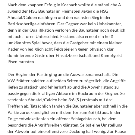
Nach dem knappen Erfolg in Korbach wollte die männliche A-
Jugend der HSG Baunatal im Heimspiel gegen die HSG
Ahnatal/Calden nachlegen und den nächsten Sieg in der
Bezirksoberliga einfahren. Der Gegner war kein Unbekannter,
denn in der Qualifikation verloren die Baunataler noch deutlich
mit acht Toren Unterschied. Es stand also erneut ein heiß
umkämpftes Spiel bevor, dass die Gastgeber mit einem kleinen
Kader von lediglich acht Feldspielern gegen physisch klar
dominierende Gäste über Einsatzbereitschaft und Kampfgeist
lösen mussten.
Der Beginn der Partie ging an die Auswärtsmannschaft. Die
VW-Städter spielten auf beiden Seiten zu zögerlich, die Angriffe
liefen zu statisch und fehlerhaft ab und die Abwehr stand zu
passiv gegen die kräftigen Akteure im Rückraum der Gegner. So
setzte sich Ahnatal/Calden beim 3:6 (5.) erstmals mit drei
Treffern ab. Tatsächlich fanden die Baunataler aber schnell in die
Partie zurück und glichen mit dem Tor zum 6:6 (8.) aus. In der
Folge entwickelte sich ein offener Schlagabtausch, bei dem
besonders die Angriffsreihen glänzten. Selbst eine Umstellung
der Abwehr auf eine offensivere Deckung half wenig. Zur Pause