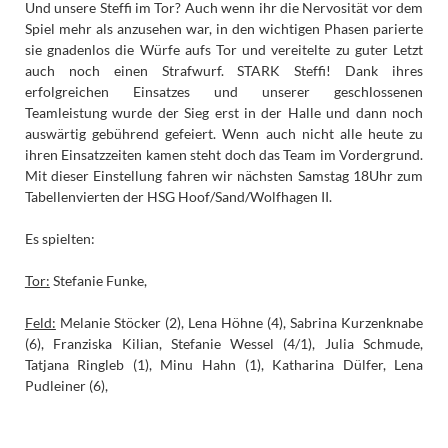
Und unsere Steffi im Tor? Auch wenn ihr die Nervosität vor dem
Spiel mehr als anzusehen war, in den wichtigen Phasen parierte
sie gnadenlos die Würfe aufs Tor und vereitelte zu guter Letzt
auch noch einen Strafwurf. STARK Steffi! Dank ihres
erfolgreichen Einsatzes und unserer geschlossenen
Teamleistung wurde der Sieg erst in der Halle und dann noch
auswärtig gebührend gefeiert. Wenn auch nicht alle heute zu
ihren Einsatzzeiten kamen steht doch das Team im Vordergrund.
Mit dieser Einstellung fahren wir nächsten Samstag 18Uhr zum
Tabellenvierten der HSG Hoof/Sand/Wolfhagen II.
Es spielten:
Tor:
Stefanie Funke,
Feld:
Melanie Stöcker (2), Lena Höhne (4), Sabrina Kurzenknabe
(6), Franziska Kilian, Stefanie Wessel (4/1), Julia Schmude,
Tatjana Ringleb (1), Minu Hahn (1), Katharina Dülfer, Lena
Pudleiner (6),