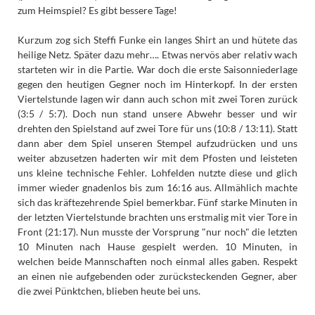
zum Heimspiel? Es gibt bessere Tage!
Kurzum zog sich Steffi Funke ein langes Shirt an und hütete das
heilige Netz. Später dazu mehr…. Etwas nervös aber relativ wach
starteten wir in die Partie. War doch die erste Saisonniederlage
gegen den heutigen Gegner noch im Hinterkopf. In der ersten
Viertelstunde lagen wir dann auch schon mit zwei Toren zurück
(3:5 / 5:7). Doch nun stand unsere Abwehr besser und wir
drehten den Spielstand auf zwei Tore für uns (10:8 / 13:11). Statt
dann aber dem Spiel unseren Stempel aufzudrücken und uns
weiter abzusetzen haderten wir mit dem Pfosten und leisteten
uns kleine technische Fehler. Lohfelden nutzte diese und glich
immer wieder gnadenlos bis zum 16:16 aus. Allmählich machte
sich das kräftezehrende Spiel bemerkbar. Fünf starke Minuten in
der letzten Viertelstunde brachten uns erstmalig mit vier Tore in
Front (21:17). Nun musste der Vorsprung "nur noch" die letzten
10 Minuten nach Hause gespielt werden. 10 Minuten, in
welchen beide Mannschaften noch einmal alles gaben. Respekt
an einen nie aufgebenden oder zurücksteckenden Gegner, aber
die zwei Pünktchen, blieben heute bei uns.