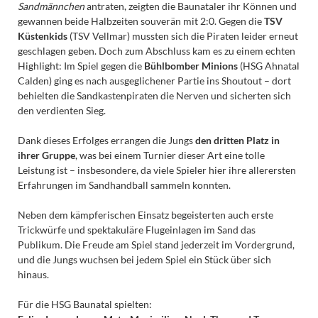
Sandmännchen
antraten, zeigten die Baunataler ihr Können und
gewannen beide Halbzeiten souverän mit 2:0. Gegen die
TSV
Küstenkids
(TSV Vellmar) mussten sich die Piraten leider erneut
geschlagen geben. Doch zum Abschluss kam es zu einem echten
Highlight: Im Spiel gegen die
Bühlbomber Minions
(HSG Ahnatal
Calden) ging es nach ausgeglichener Partie ins Shoutout – dort
behielten die Sandkastenpiraten die Nerven und sicherten sich
den verdienten Sieg.
Dank dieses Erfolges errangen die Jungs
den dritten Platz in
ihrer Gruppe
, was bei einem Turnier dieser Art eine tolle
Leistung ist – insbesondere, da viele Spieler hier ihre allerersten
Erfahrungen im Sandhandball sammeln konnten.
Neben dem kämpferischen Einsatz begeisterten auch erste
Trickwürfe und spektakuläre Flugeinlagen im Sand das
Publikum. Die Freude am Spiel stand jederzeit im Vordergrund,
und die Jungs wuchsen bei jedem Spiel ein Stück über sich
hinaus.
Für die HSG Baunatal spielten: