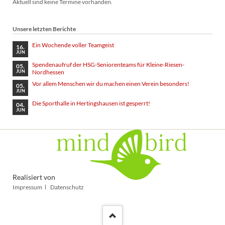
Aktuell sind keine Termine vorhanden.
Unsere letzten Berichte
Ein Wochende voller Teamgeist
16.
JUN
Spendenaufruf der HSG-Seniorenteams für Kleine-Riesen-
05.
Nordhessen
JUN
Vor allem Menschen wir du machen einen Verein besonders!
05.
JUN
Die Sporthalle in Hertingshausen ist gesperrt!
04.
JUN
Realisiert von
Navigation
Impressum
Datenschutz
überspringen