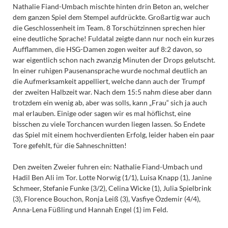
Nathalie Fiand-Umbach mischte hinten drin Beton an, welcher
dem ganzen Spiel dem Stempel aufdrückte. Großartig war auch
die Geschlossenheit im Team. 8 Torschützinnen sprechen hier
eine deutliche Sprache! Fuldatal zeigte dann nur noch ein kurzes
Aufflammen, die HSG-Damen zogen weiter auf 8:2 davon, so
war eigentlich schon nach zwanzig Minuten der Drops gelutscht.
In einer ruhigen Pausenansprache wurde nochmal deutlich an
die Aufmerksamkeit appelliert, welche dann auch der Trumpf
der zweiten Halbzeit war. Nach dem 15:5 nahm diese aber dann
trotzdem ein wenig ab, aber was solls, kann „Frau“ sich ja auch
mal erlauben. Einige oder sagen wir es mal höflichst, eine
bisschen zu viele Torchancen wurden liegen lassen. So Endete
das Spiel mit einem hochverdienten Erfolg, leider haben ein paar
Tore gefehlt, für die Sahneschnitten!
Den zweiten Zweier fuhren ein: Nathalie Fiand-Umbach und
Hadil Ben Ali im Tor. Lotte Norwig (1/1), Luisa Knapp (1), Janine
Schmeer, Stefanie Funke (3/2), Celina Wicke (1), Julia Spielbrink
(3), Florence Bouchon, Ronja Leiß (3), Vasfiye Özdemir (4/4),
Anna-Lena Füßling und Hannah Engel (1) im Feld.