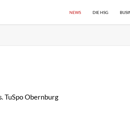
NEWS
DIE HSG
BUSI
Vorstand
Geschäftsstelle
Sekretärswesen
Schiedsrichterwesen
Hallenkassierer
Spieltag-Organisatio
Trägervereine
Freude geben
s. TuSpo Obernburg
HSG Online-Shop/Fan
Historie
Download