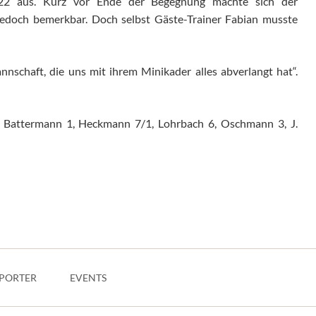
22 aus. Kurz vor Ende der Begegnung machte sich der
jedoch bemerkbar. Doch selbst Gäste-Trainer Fabian musste
nschaft, die uns mit ihrem Minikader alles abverlangt hat“.
; Battermann 1, Heckmann 7/1, Lohrbach 6, Oschmann 3, J.
PORTER
EVENTS