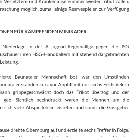
er Verletzten- und Krankenmisere immer wieder Tribut zollen.
rraschung möglich, zumal einige Resrvespieler zur Verfügung
ATIONEN FÜR KÄMPFENDEN MINIKADER
-Niederlage in der A-Jugend-Regionalliga gegen die JSG
Zuschauer ihren HSG-Handballern mit stehend dargebrachten
Leistung.
mierte Baunataler Mannschaft bot, war den Umständen
unataler standen kurz vor Anpfiff mit nur sechs Feldspielern
mann grippegeschwächt doch das Trikot überzog und der
g gab. Sichtlich beeindruckt waren die Mannen um die
e sich viele Abspielfehler leisteten und somit die Gastgeber
ause drehte Obernburg auf und erzielte sechs Treffer in Folge.