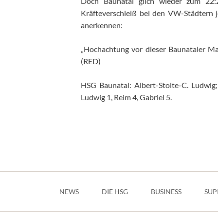
Doch Baunatal glich wieder zum 22:
Kräfteverschleiß bei den VW-Städtern 
anerkennen:
„Hochachtung vor dieser Baunataler Man
(RED)
HSG Baunatal: Albert-Stolte-C. Ludwig
Ludwig 1, Reim 4, Gabriel 5.
Navigation
überspringen
NEWS
DIE HSG
BUSINESS
SUP