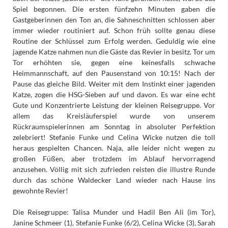
Spiel begonnen. Die ersten fünfzehn Minuten gaben die
Gastgeberinnen den Ton an, die Sahneschnitten schlossen aber
immer wieder routiniert auf. Schon früh sollte genau diese
Routine der Schlüssel zum Erfolg werden. Geduldig wie eine
jagende Katze nahmen nun die Gäste das Revier in besitz. Tor um
Tor erhöhten sie, gegen eine keinesfalls schwache
Heimmannschaft, auf den Pausenstand von 10:15! Nach der
Pause das gleiche Bild. Weiter mit dem Instinkt einer jagenden
Katze, zogen die HSG-Sieben auf und davon. Es war eine echt
Gute und Konzentrierte Leistung der kleinen Reisegruppe. Vor
allem das Kreisläuferspiel wurde von unserem
Rückraumspielerinnen am Sonntag in absoluter Perfektion
zelebriert! Stefanie Funke und Celina Wicke nutzen die toll
heraus gespielten Chancen. Naja, alle leider nicht wegen zu
großen Füßen, aber trotzdem im Ablauf hervorragend
anzusehen. Völlig mit sich zufrieden reisten die illustre Runde
durch das schöne Waldecker Land wieder nach Hause ins
gewohnte Revier!
Die Reisegruppe: Talisa Munder und Hadil Ben Ali (im Tor),
Janine Schmeer (1), Stefanie Funke (6/2), Celina Wicke (3), Sarah