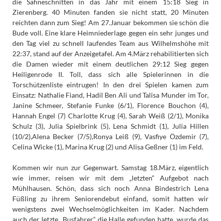
die Sahneschnitten in das Jahr mit einem 15:18 Sieg in
Zierenberg. 40 Minuten fanden sie nicht statt, 20 Minuten
reichten dann zum Sieg! Am 27.Januar bekommen sie schön die
Bude voll. Eine klare Heimniederlage gegen ein sehr junges und
den Tag viel zu schnell laufendes Team aus Wilhelmshöhe mit
22:37, stand auf der Anzeigetafel. Am 4.März rehabilitierten sich
die Damen wieder mit einem deutlichen 29:12 Sieg gegen
Heiligenrode II. Toll, dass sich alle Spielerinnen in die
Torschützenliste eintrugen! In den drei Spielen kamen zum
Einsatz: Nathalie Fiand, Hadil Ben Ali und Talisa Munder im Tor,
Janine Schmeer, Stefanie Funke (6/1), Florence Bouchon (4),
Hannah Engel (7) Charlotte Krug (4), Sarah Weiß (2/1), Monika
Schulz (3), Julia Spielbrink (5), Lena Schmidt (1), Julia Hillen
(10/2),Alena Becker (7/5),Ronya Leiß (9), Vasfiye Özdemir (7),
Celina Wicke (1), Marina Krug (2) und Alisa Geßner (1) im Feld.
Kommen wir nun zur Gegenwart. Samstag 18.März, eigentlich
wie immer, reisen wir mit dem „letzten“ Aufgebot nach
Mühlhausen. Schön, dass sich noch Anna Bindestrich Lena
Füßling zu ihrem Seniorendebut einfand, somit hatten wir
wenigstens zwei Wechselmöglichkeiten im Kader. Nachdem
auch der letzte „Busfahrer“ die Halle gefunden hatte, wurde das