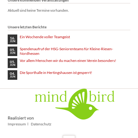
Unsere kommenden Veranstaltungen
Aktuell sind keine Termine vorhanden.
Unsere letzten Berichte
Ein Wochende voller Teamgeist
16.
JUN
Spendenaufruf der HSG-Seniorenteams für Kleine-Riesen-
05.
Nordhessen
JUN
Vor allem Menschen wir du machen einen Verein besonders!
05.
JUN
Die Sporthalle in Hertingshausen ist gesperrt!
04.
JUN
Realisiert von
Navigation
Impressum
Datenschutz
überspringen