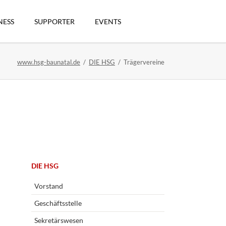
Navigation
überspringen
NESS
SUPPORTER
EVENTS
www.hsg-baunatal.de
DIE HSG
Trägervereine
n
Navigation
DIE HSG
überspringen
artikel
Vorstand
Geschäftsstelle
Sekretärswesen