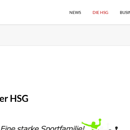
NEWS
DIE HSG
BUSI
Vorstand
Geschäftsstelle
Sekretärswesen
Schiedsrichterwesen
Hallenkassierer
Spieltag-Organisatio
Freude geben
der HSG
HSG Online-Shop/Fan
Historie
Download