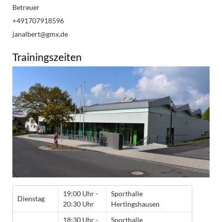
Betreuer
+491707918596
janalbert@gmx.de
Trainingszeiten
19:00 Uhr -
Sporthalle
Dienstag
20:30 Uhr
Hertingshausen
18:30 Uhr -
Sporthalle