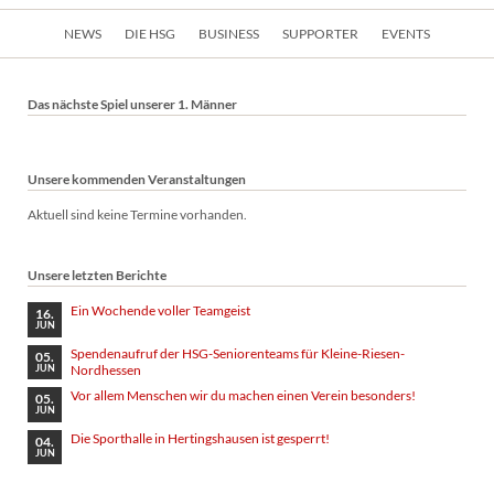
Navigation
NEWS
DIE HSG
BUSINESS
SUPPORTER
EVENTS
überspringen
Das nächste Spiel unserer 1. Männer
Unsere kommenden Veranstaltungen
Aktuell sind keine Termine vorhanden.
Unsere letzten Berichte
Ein Wochende voller Teamgeist
16.
JUN
Spendenaufruf der HSG-Seniorenteams für Kleine-Riesen-
05.
Nordhessen
JUN
Vor allem Menschen wir du machen einen Verein besonders!
05.
JUN
Die Sporthalle in Hertingshausen ist gesperrt!
04.
JUN