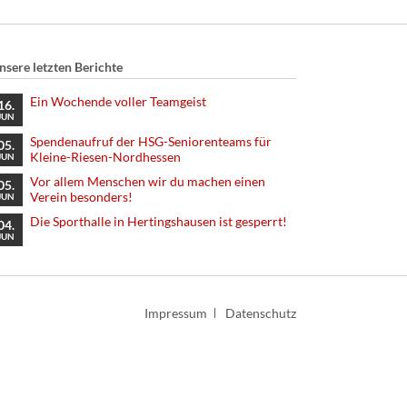
nsere letzten Berichte
Ein Wochende voller Teamgeist
16.
JUN
Spendenaufruf der HSG-Seniorenteams für
05.
Kleine-Riesen-Nordhessen
JUN
Vor allem Menschen wir du machen einen
05.
Verein besonders!
JUN
Die Sporthalle in Hertingshausen ist gesperrt!
04.
JUN
Navigation
Impressum
Datenschutz
überspringen