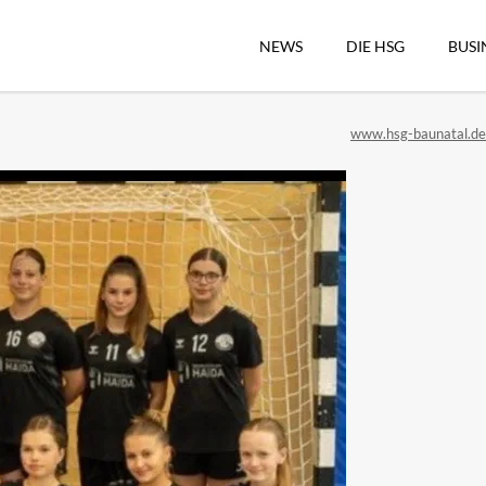
NEWS
DIE HSG
BUSI
Vorstand
www.hsg-baunatal.de
Geschäftsstelle
Sekretärswesen
Schiedsrichterwesen
Hallenkassierer
Spieltag-Organisatio
Trägervereine
Freude geben
HSG Online-Shop/Fan
Historie
Download