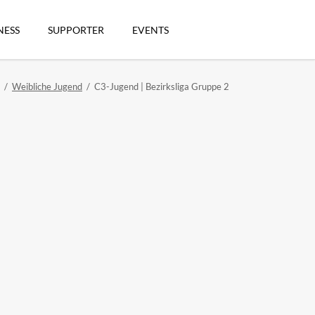
Navigation
überspringen
NESS
SUPPORTER
EVENTS
Weibliche Jugend
C3-Jugend | Bezirksliga Gruppe 2
n
artikel