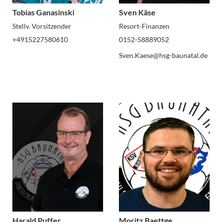
Tobias Ganasinski
Sven Käse
Stellv. Vorsitzender
Resort-Finanzen
+4915227580610
0152-58889052
Sven.Kaese@hsg-baunatal.de
Harald Puffer
Moritz Baettge