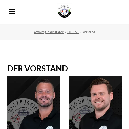
www.hsg-baunatal.de
DIE HSG
Vorstand
DER VORSTAND