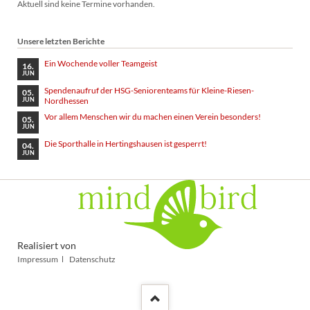
Aktuell sind keine Termine vorhanden.
Unsere letzten Berichte
Ein Wochende voller Teamgeist
16.
JUN
Spendenaufruf der HSG-Seniorenteams für Kleine-Riesen-
05.
Nordhessen
JUN
Vor allem Menschen wir du machen einen Verein besonders!
05.
JUN
Die Sporthalle in Hertingshausen ist gesperrt!
04.
JUN
Realisiert von
Navigation
Impressum
Datenschutz
überspringen