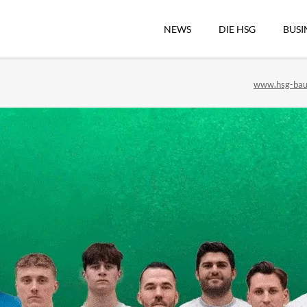
NEWS
DIE HSG
BUSI
Vorstand
www.hsg-bau
Geschäftsstelle
Sekretärswesen
Schiedsrichterwesen
Hallenkassierer
Spieltag-Organisatio
Trägervereine
Freude geben
HSG Online-Shop/Fan
Historie
Download