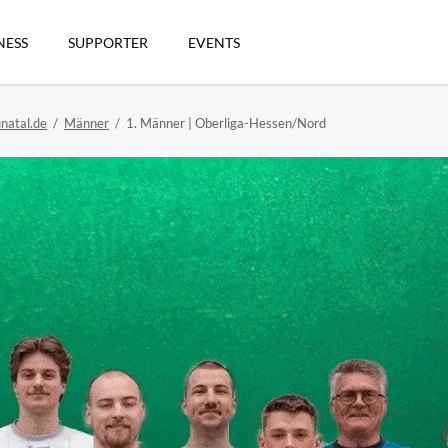
Navigation
überspringen
NESS
SUPPORTER
EVENTS
natal.de
Männer
1. Männer | Oberliga-Hessen/Nord
n
artikel