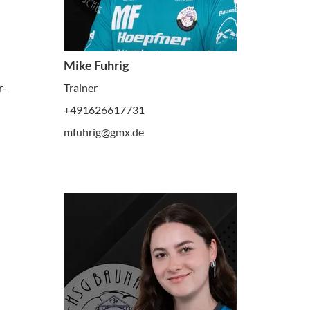
Mike Fuhrig
r-
Trainer
+491626617731
mfuhrig@gmx.de