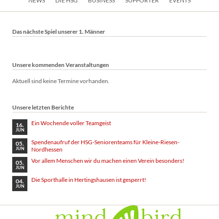
NEWS
DIE HSG
BUSINESS
SUPPORTER
EVENTS
überspringen
Das nächste Spiel unserer 1. Männer
Unsere kommenden Veranstaltungen
Aktuell sind keine Termine vorhanden.
Unsere letzten Berichte
Ein Wochende voller Teamgeist
16.
JUN
Spendenaufruf der HSG-Seniorenteams für Kleine-Riesen-
05.
Nordhessen
JUN
Vor allem Menschen wir du machen einen Verein besonders!
05.
JUN
Die Sporthalle in Hertingshausen ist gesperrt!
04.
JUN