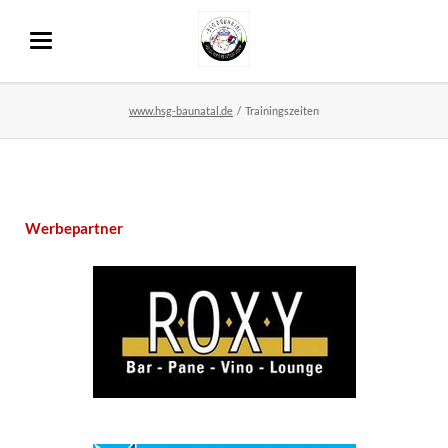
www.hsg-baunatal.de
Trainingszeiten
Werbepartner