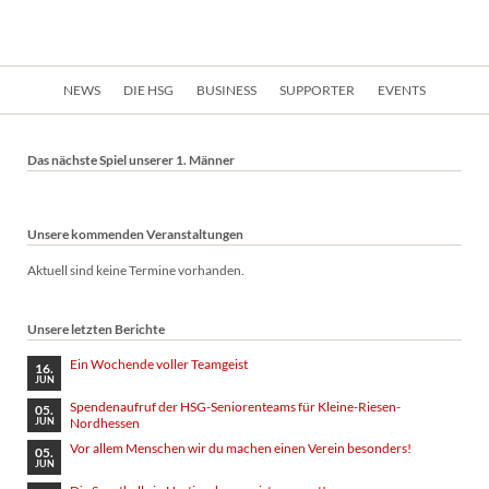
Navigation
NEWS
DIE HSG
BUSINESS
SUPPORTER
EVENTS
überspringen
Das nächste Spiel unserer 1. Männer
Unsere kommenden Veranstaltungen
Aktuell sind keine Termine vorhanden.
Unsere letzten Berichte
Ein Wochende voller Teamgeist
16.
JUN
Spendenaufruf der HSG-Seniorenteams für Kleine-Riesen-
05.
Nordhessen
JUN
Vor allem Menschen wir du machen einen Verein besonders!
05.
JUN