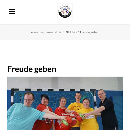
www.hsg-baunatal.de
DIE HSG
Freude geben
Freude geben