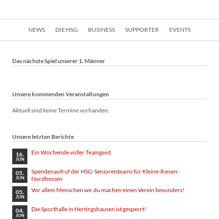
Navigation
NEWS
DIE HSG
BUSINESS
SUPPORTER
EVENTS
überspringen
Das nächste Spiel unserer 1. Männer
Unsere kommenden Veranstaltungen
Aktuell sind keine Termine vorhanden.
Unsere letzten Berichte
Ein Wochende voller Teamgeist
16.
JUN
Spendenaufruf der HSG-Seniorenteams für Kleine-Riesen-
05.
Nordhessen
JUN
Vor allem Menschen wir du machen einen Verein besonders!
05.
JUN
Die Sporthalle in Hertingshausen ist gesperrt!
04.
JUN