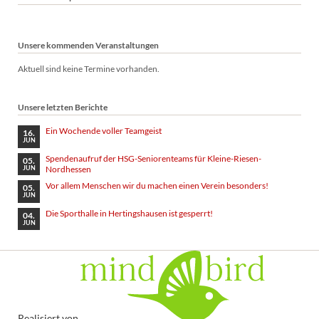
Unsere kommenden Veranstaltungen
Aktuell sind keine Termine vorhanden.
Unsere letzten Berichte
Ein Wochende voller Teamgeist
16.
JUN
Spendenaufruf der HSG-Seniorenteams für Kleine-Riesen-
05.
Nordhessen
JUN
Vor allem Menschen wir du machen einen Verein besonders!
05.
JUN
Die Sporthalle in Hertingshausen ist gesperrt!
04.
JUN
Realisiert von