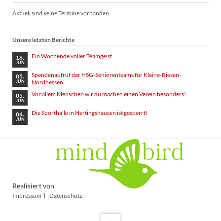
Aktuell sind keine Termine vorhanden.
Unsere letzten Berichte
Ein Wochende voller Teamgeist
16.
JUN
Spendenaufruf der HSG-Seniorenteams für Kleine-Riesen-
05.
Nordhessen
JUN
Vor allem Menschen wir du machen einen Verein besonders!
05.
JUN
Die Sporthalle in Hertingshausen ist gesperrt!
04.
JUN
Realisiert von
Navigation
Impressum
Datenschutz
überspringen