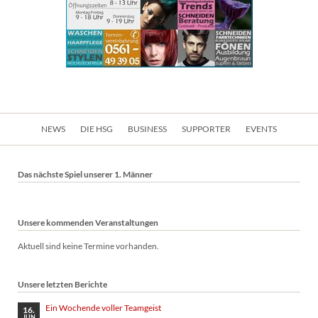
Navigation
NEWS
DIE HSG
BUSINESS
SUPPORTER
EVENTS
überspringen
Das nächste Spiel unserer 1. Männer
Unsere kommenden Veranstaltungen
Aktuell sind keine Termine vorhanden.
Unsere letzten Berichte
Ein Wochende voller Teamgeist
16.
JUN