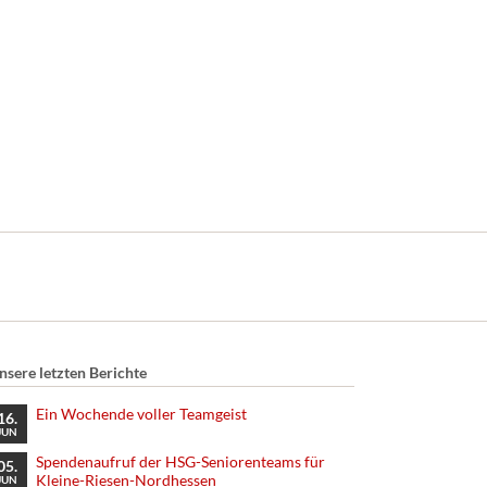
nsere letzten Berichte
Ein Wochende voller Teamgeist
16.
JUN
Spendenaufruf der HSG-Seniorenteams für
05.
Kleine-Riesen-Nordhessen
JUN