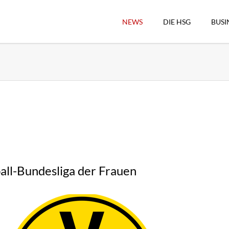
NEWS
DIE HSG
BUSI
Vorstand
Geschäftsstelle
Sekretärswesen
Schiedsrichterwesen
Hallenkassierer
Spieltag-Organisatio
Trägervereine
Freude geben
all-Bundesliga der Frauen
HSG Online-Shop/Fan
Historie
Download