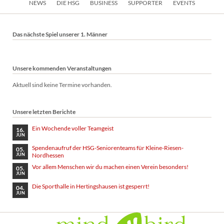
NEWS
DIE HSG
BUSINESS
SUPPORTER
EVENTS
überspringen
Das nächste Spiel unserer 1. Männer
Unsere kommenden Veranstaltungen
Aktuell sind keine Termine vorhanden.
Unsere letzten Berichte
Ein Wochende voller Teamgeist
16.
JUN
Spendenaufruf der HSG-Seniorenteams für Kleine-Riesen-
05.
Nordhessen
JUN
Vor allem Menschen wir du machen einen Verein besonders!
05.
JUN
Die Sporthalle in Hertingshausen ist gesperrt!
04.
JUN