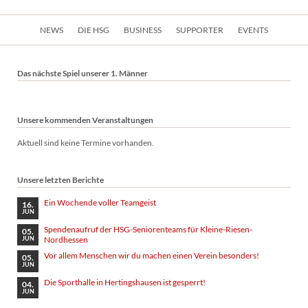
Navigation
NEWS
DIE HSG
BUSINESS
SUPPORTER
EVENTS
überspringen
Das nächste Spiel unserer 1. Männer
Unsere kommenden Veranstaltungen
Aktuell sind keine Termine vorhanden.
Unsere letzten Berichte
Ein Wochende voller Teamgeist
16.
JUN
Spendenaufruf der HSG-Seniorenteams für Kleine-Riesen-
05.
Nordhessen
JUN
Vor allem Menschen wir du machen einen Verein besonders!
05.
JUN
Die Sporthalle in Hertingshausen ist gesperrt!
04.
JUN