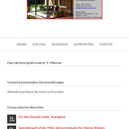
Navigation
NEWS
DIE HSG
BUSINESS
SUPPORTER
EVENTS
überspringen
Das nächste Spiel unserer 1. Männer
Unsere kommenden Veranstaltungen
Aktuell sind keine Termine vorhanden.
Unsere letzten Berichte
Ein Wochende voller Teamgeist
16.
JUN
Spendenaufruf der HSG-Seniorenteams für Kleine-Riesen-
05.