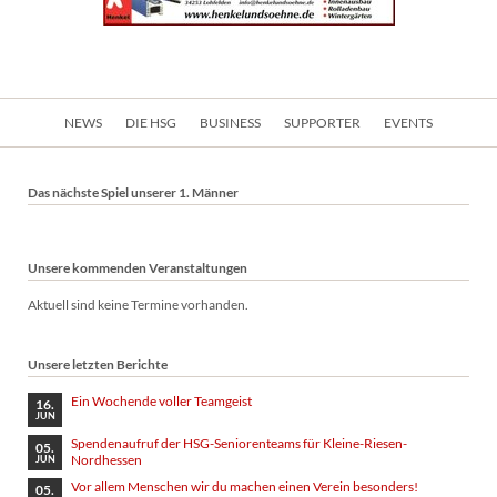
Navigation
NEWS
DIE HSG
BUSINESS
SUPPORTER
EVENTS
überspringen
Das nächste Spiel unserer 1. Männer
Unsere kommenden Veranstaltungen
Aktuell sind keine Termine vorhanden.
Unsere letzten Berichte
Ein Wochende voller Teamgeist
16.
JUN
Spendenaufruf der HSG-Seniorenteams für Kleine-Riesen-
05.
Nordhessen
JUN
Vor allem Menschen wir du machen einen Verein besonders!
05.