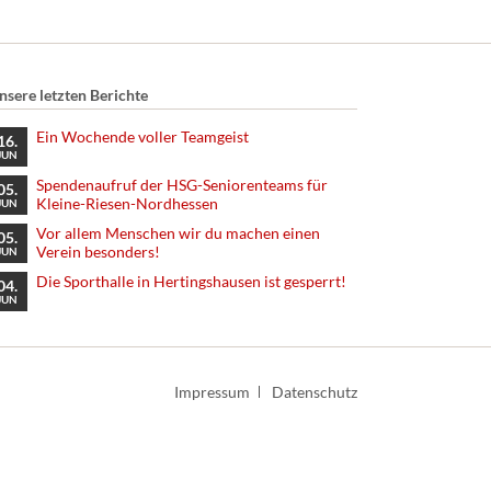
nsere letzten Berichte
Ein Wochende voller Teamgeist
16.
JUN
Spendenaufruf der HSG-Seniorenteams für
05.
Kleine-Riesen-Nordhessen
JUN
Vor allem Menschen wir du machen einen
05.
Verein besonders!
JUN
Die Sporthalle in Hertingshausen ist gesperrt!
04.
JUN
Navigation
Impressum
Datenschutz
überspringen