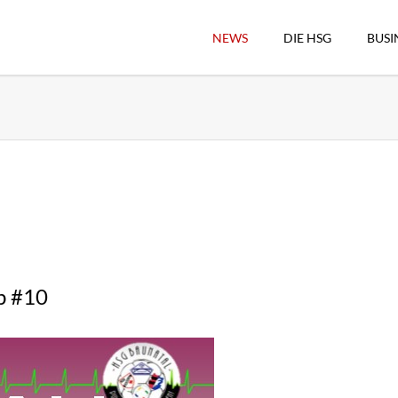
NEWS
DIE HSG
BUSI
Vorstand
Geschäftsstelle
Sekretärswesen
Schiedsrichterwesen
Hallenkassierer
Spieltag-Organisatio
Trägervereine
Freude geben
p #10
HSG Online-Shop/Fan
Historie
Download