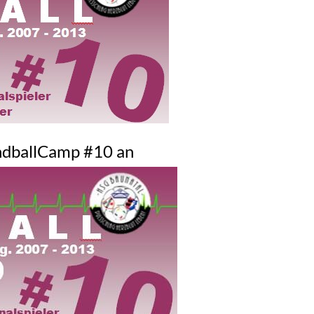
dballCamp #10 an