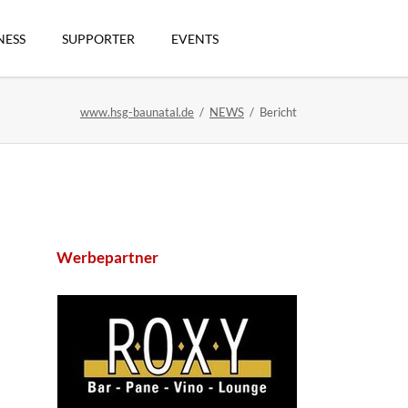
Navigation
überspringen
NESS
SUPPORTER
EVENTS
www.hsg-baunatal.de
NEWS
Bericht
n
Werbepartner
artikel