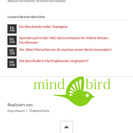
Aktuell sind keine Termine vorhanden.
Unsere letzten Berichte
Ein Wochende voller Teamgeist
16.
JUN
Spendenaufruf der HSG-Seniorenteams für Kleine-Riesen-
05.
Nordhessen
JUN
Vor allem Menschen wir du machen einen Verein besonders!
05.
JUN
Die Sporthalle in Hertingshausen ist gesperrt!
04.
JUN
Realisiert von
Navigation
Impressum
Datenschutz
überspringen