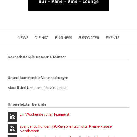
Navigation
NEWS
DIE HSG
BUSINESS
SUPPORTER
EVENTS
überspringen
Das nächste Spiel unserer 1. Männer
Unsere kommenden Veranstaltungen
Aktuell sind keine Termine vorhanden.
Unsere letzten Berichte
Ein Wochende voller Teamgeist
16.
JUN
Spendenaufruf der HSG-Seniorenteams für Kleine-Riesen-
05.
Nordhessen
JUN