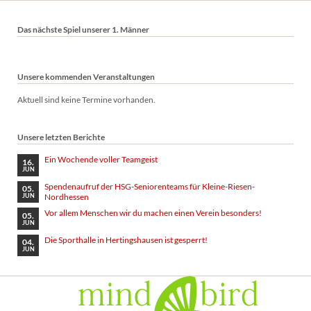
Das nächste Spiel unserer 1. Männer
Unsere kommenden Veranstaltungen
Aktuell sind keine Termine vorhanden.
Unsere letzten Berichte
Ein Wochende voller Teamgeist
16.
JUN
Spendenaufruf der HSG-Seniorenteams für Kleine-Riesen-
05.
Nordhessen
JUN
Vor allem Menschen wir du machen einen Verein besonders!
05.
JUN
Die Sporthalle in Hertingshausen ist gesperrt!
04.
JUN