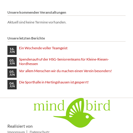
Unsere kommenden Veranstaltungen
Aktuell sind keine Termine vorhanden.
Unsere letzten Berichte
Ein Wochende voller Teamgeist
16.
JUN
Spendenaufruf der HSG-Seniorenteams für Kleine-Riesen-
05.
Nordhessen
JUN
Vor allem Menschen wir du machen einen Verein besonders!
05.
JUN
Die Sporthalle in Hertingshausen ist gesperrt!
04.
JUN
Realisiert von
Navigation
Impressum
Datenschutz