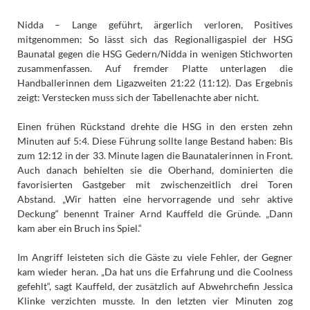
Nidda – Lange geführt, ärgerlich verloren, Positives
mitgenommen: So lässt sich das Regionalligaspiel der HSG
Baunatal gegen die HSG Gedern/Nidda in wenigen Stichworten
zusammenfassen. Auf fremder Platte unterlagen die
Handballerinnen dem Ligazweiten 21:22 (11:12). Das Ergebnis
zeigt: Verstecken muss sich der Tabellenachte aber nicht.
Einen frühen Rückstand drehte die HSG in den ersten zehn
Minuten auf 5:4. Diese Führung sollte lange Bestand haben: Bis
zum 12:12 in der 33. Minute lagen die Baunatalerinnen in Front.
Auch danach behielten sie die Oberhand, dominierten die
favorisierten Gastgeber mit zwischenzeitlich drei Toren
Abstand. „Wir hatten eine hervorragende und sehr aktive
Deckung“ benennt Trainer Arnd Kauffeld die Gründe. „Dann
kam aber ein Bruch ins Spiel.“
Im Angriff leisteten sich die Gäste zu viele Fehler, der Gegner
kam wieder heran. „Da hat uns die Erfahrung und die Coolness
gefehlt“, sagt Kauffeld, der zusätzlich auf Abwehrchefin Jessica
Klinke verzichten musste. In den letzten vier Minuten zog