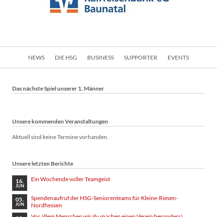
Navigation
NEWS
DIE HSG
BUSINESS
SUPPORTER
EVENTS
überspringen
Das nächste Spiel unserer 1. Männer
Unsere kommenden Veranstaltungen
Aktuell sind keine Termine vorhanden.
Unsere letzten Berichte
Ein Wochende voller Teamgeist
16.
JUN
Spendenaufruf der HSG-Seniorenteams für Kleine-Riesen-
05.
Nordhessen
JUN
Vor allem Menschen wir du machen einen Verein besonders!