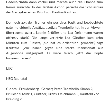
Gedern/Nidda dann vorbei und machte auch die Chance zum
Remis zunichte: In der letzten Aktion parierte die Schlussfrau
der Gastgeber einen Wurf von Paulina Kauffeld.
Dennoch zog der Trainer ein positives Fazit und beobachtete
gute individuelle Ansätze. „Letizia Trombello hat in der Abwehr
überragend agiert, Leonie Brüßler und Lea Deichmann waren
offensiv stark.“ Die lange verletzte Lea Günther kam zehn
Minuten zum Einsatz, „sie hat es ordentlich gemacht“, sagt
Kauffeld. „Wir haben gegen eine starke Mannschaft auf
Augenhöhe mitgespielt. Es wäre falsch, jetzt die Köpfe
hängenzulassen.“
LUC
HSG Baunatal
Clobes - Freudenberg - Gerner; Peter, Trombello, Simon 2,
Brüßler 4, Mihr 1, Günther, Krebs, Deichmann 5, Kauffeld 7/2,
Breiding 2,