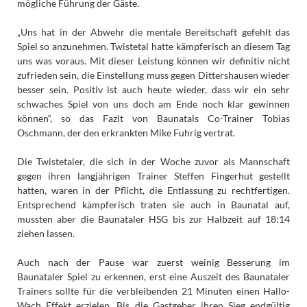
mögliche Führung der Gäste.
„Uns hat in der Abwehr die mentale Bereitschaft gefehlt das
Spiel so anzunehmen. Twistetal hatte kämpferisch an diesem Tag
uns was voraus. Mit dieser Leistung können wir definitiv nicht
zufrieden sein, die Einstellung muss gegen Dittershausen wieder
besser sein. Positiv ist auch heute wieder, dass wir ein sehr
schwaches Spiel von uns doch am Ende noch klar gewinnen
können“, so das Fazit von Baunatals Co-Trainer Tobias
Oschmann, der den erkrankten Mike Fuhrig vertrat.
Die Twistetaler, die sich in der Woche zuvor als Mannschaft
gegen ihren langjährigen Trainer Steffen Fingerhut gestellt
hatten, waren in der Pflicht, die Entlassung zu rechtfertigen.
Entsprechend kämpferisch traten sie auch in Baunatal auf,
mussten aber die Baunataler HSG bis zur Halbzeit auf 18:14
ziehen lassen.
Auch nach der Pause war zuerst weinig Besserung im
Baunataler Spiel zu erkennen, erst eine Auszeit des Baunataler
Trainers sollte für die verbleibenden 21 Minuten einen Hallo-
Wach Effekt erzielen. Bis die Gastgeber ihren Sieg endgültig