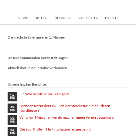
Navigation
NEWS
DIE HSG
BUSINESS
SUPPORTER
EVENTS
überspringen
Das nächste Spiel unserer 1. Männer
Unsere kommenden Veranstaltungen
Aktuell sind keine Termine vorhanden.
Unsere letzten Berichte
Ein Wochende voller Teamgeist
16.
JUN
Spendenaufruf der HSG-Seniorenteams für Kleine-Riesen-
05.
Nordhessen
JUN
Vor allem Menschen wir du machen einen Verein besonders!
05.
JUN
Die Sporthalle in Hertingshausen ist gesperrt!
04.
JUN