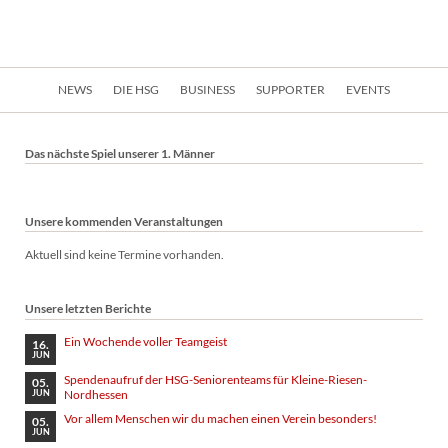
Navigation
NEWS
DIE HSG
BUSINESS
SUPPORTER
EVENTS
überspringen
Das nächste Spiel unserer 1. Männer
Unsere kommenden Veranstaltungen
Aktuell sind keine Termine vorhanden.
Unsere letzten Berichte
Ein Wochende voller Teamgeist
16.
JUN
Spendenaufruf der HSG-Seniorenteams für Kleine-Riesen-
05.
Nordhessen
JUN
Vor allem Menschen wir du machen einen Verein besonders!
05.
JUN