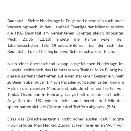
Baunatal – Siebte Niederlage in Folge und obendrein auch noch
Verletzungspech: In der Handball-Oberliga der Männer erlebte
die HSG Baunatal am vergangenen Sonntag gleich doppeltes
Pech. 23:36 (12:15) endete die Partie gegen den
Tabellensechsten TSG Offenbach-Bürgel, bei der sich der
Baunataler Lukas Dexling kurz vor Schluss schwer verletzte.
Nach einer überraschend knapp ausgefallenen Niederlage im
Hinspiel stellte sich das Heimteam von Trainer Mike Fuhrig bei
diesem Aufeinandertreffen auf einen stärkeren Gegner ein, hielt
zu Beginn aber gut mit: Nach Paraden auf beiden Seiten ging die
HSG in der neunten Minute erstmals durch einen Treffer von
Tobias Oschmann in Führung. Lange hielt diese den schnellen
Angriffen der TSG jedoch nicht stand, bereits fünf Minuten
später hatten sich die Gäste mit drei Treffern abgesetzt (5:8).
Dass das Zwischenergebnis nicht höher ausfiel, dafür sorgte
HSG-Torhüter Max Henkel. Zunächst wehrte er einen Wurf von