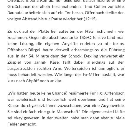
Offenbachs Jona Röll ab, nur Sekunden darauf machte er eine
Großchance des allein herannahenden Timo Cohen zunichte.
Baunatal arbeitete sich auf ein Tor heran, Offenbach stellte den
vorigen Abstand bis zur Pause wieder her (12:15).
Zurück auf der Platte lief aufseiten der HSG nicht mehr viel
zusammen. Gegen die abschlussstarke TSG-Offensive fand man
keine Lösung, die eigenen Angriffe endeten zu oft torlos.
Offenbach-Bürgel baute derweil erbarmungslos die Führung
aus. In der 54. Minute dann der Schock: Dexling verwertet ein
Zuspiel von Jannik Käse, fällt dabei allerdings auf den
ausgestreckten rechten Arm. Weiterspielen ist unmöglich, er
muss behandelt werden. Wie lange der Ex-MTler ausfällt, war
kurz nach Abpfiff noch unklar.
„Wir hatten heute keine Chance“, resümierte Fuhrig. „Offenbach
war spielerisch und körperlich weit überlegen und hat seine
Klasse durchgesetzt. Ihnen zuzuschauen, war eine Augenweide.
Sie sind einfach eine gute Mannschaft.“ Die eigene erste Hälfte
sei okay gewesen, in der zweiten habe man dann aber zu viele
Fehler gemacht.