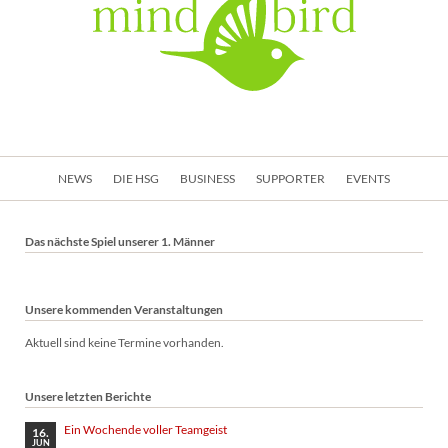
Navigation
NEWS
DIE HSG
BUSINESS
SUPPORTER
EVENTS
überspringen
Das nächste Spiel unserer 1. Männer
Unsere kommenden Veranstaltungen
Aktuell sind keine Termine vorhanden.
Unsere letzten Berichte
Ein Wochende voller Teamgeist
16.
JUN