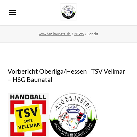
www.hsg-baunatal.de
NEWS
Bericht
Vorbericht Oberliga/Hessen | TSV Vellmar
– HSG Baunatal