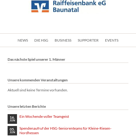
Navigation
NEWS
DIE HSG
BUSINESS
SUPPORTER
EVENTS
überspringen
Das nächste Spiel unserer 1. Männer
Unsere kommenden Veranstaltungen
Aktuell sind keine Termine vorhanden.
Unsere letzten Berichte
Ein Wochende voller Teamgeist
16.
JUN
Spendenaufruf der HSG-Seniorenteams für Kleine-Riesen-
05.
Nordhessen
JUN