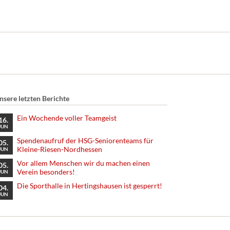
nsere letzten Berichte
Ein Wochende voller Teamgeist
16.
JUN
Spendenaufruf der HSG-Seniorenteams für
05.
Kleine-Riesen-Nordhessen
JUN
Vor allem Menschen wir du machen einen
05.
Verein besonders!
JUN
Die Sporthalle in Hertingshausen ist gesperrt!
04.
JUN