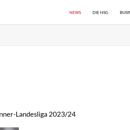
NEWS
DIE HSG
BUSI
Vorstand
Geschäftsstelle
Sekretärswesen
Schiedsrichterwesen
Hallenkassierer
Spieltag-Organisatio
Trägervereine
Freude geben
HSG Online-Shop/Fan
änner-Landesliga 2023/24
Historie
Download