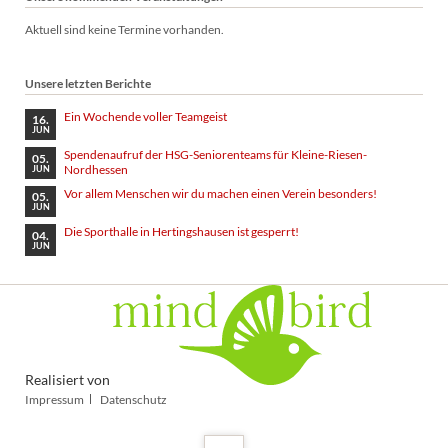
Aktuell sind keine Termine vorhanden.
Unsere letzten Berichte
Ein Wochende voller Teamgeist
16.
JUN
Spendenaufruf der HSG-Seniorenteams für Kleine-Riesen-
05.
Nordhessen
JUN
Vor allem Menschen wir du machen einen Verein besonders!
05.
JUN
Die Sporthalle in Hertingshausen ist gesperrt!
04.
JUN
Realisiert von
Navigation
Impressum
Datenschutz
überspringen