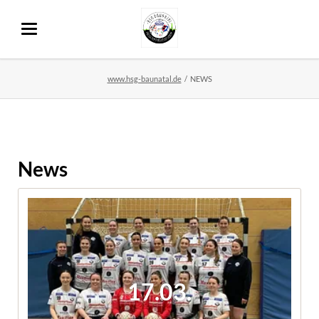
www.hsg-baunatal.de
NEWS
News
17.03.