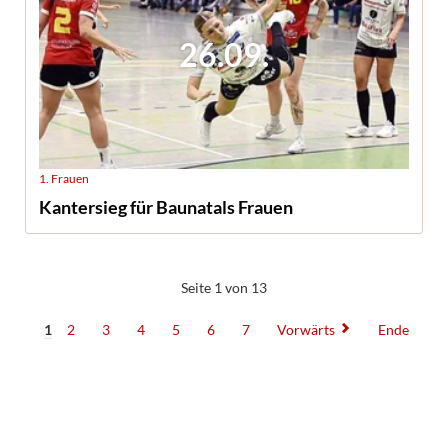
26.09.
1. Frauen
Kantersieg für Baunatals Frauen
Seite 1 von 13
1
2
3
4
5
6
7
Vorwärts
Ende