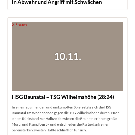
In Abwehr und Angriff mit Schwächen
2. Frauen
10.11.
HSG Baunatal – TSG Wilhelmshöhe (28:24)
In einem spannenden und umkämpften Spiel setzte sich die
HSG
Baunatal
am Wochenende gegen die
TSG Wilhelmshöhe
durch. Nach
einem Rückstand zur Halbzeit bewiesen die Baunatalerinnen große
Moral und Kampfgeist – und entschieden die Partie dank einer
bärenstarken zweiten Hälfte schließlich
für sich
.