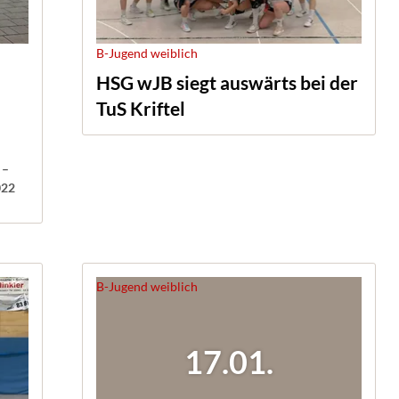
B-Jugend weiblich
HSG wJB siegt auswärts bei der
TuS Kriftel
 –
022
B-Jugend weiblich
17.01.