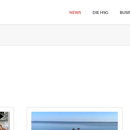
NEWS
DIE HSG
BUSI
Vorstand
Geschäftsstelle
Sekretärswesen
Schiedsrichterwesen
Hallenkassierer
Spieltag-Organisatio
Trägervereine
Freude geben
HSG Online-Shop/Fan
Historie
Download