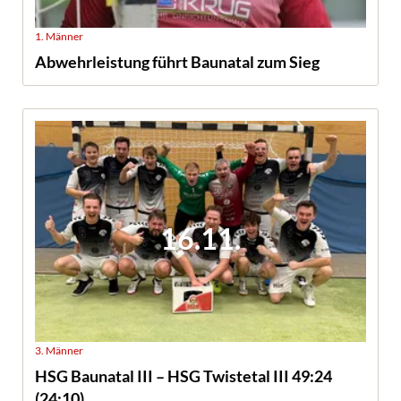
1. Männer
Abwehrleistung führt Baunatal zum Sieg
16.11.
3. Männer
HSG Baunatal III – HSG Twistetal III 49:24
(24:10)