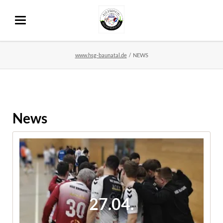
www.hsg-baunatal.de
NEWS
News
27.04.