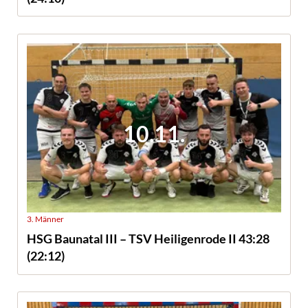
10.11.
3. Männer
HSG Baunatal III – TSV Heiligenrode II 43:28
(22:12)