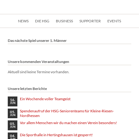
Navigation
NEWS
DIE HSG
BUSINESS
SUPPORTER
EVENTS
überspringen
Das nächste Spiel unserer 1. Männer
Unsere kommenden Veranstaltungen
Aktuell sind keine Termine vorhanden.
Unsere letzten Berichte
Ein Wochende voller Teamgeist
16.
JUN
Spendenaufruf der HSG-Seniorenteams für Kleine-Riesen-
05.
Nordhessen
JUN
Vor allem Menschen wir du machen einen Verein besonders!
05.
JUN
Die Sporthalle in Hertingshausen ist gesperrt!
04.
JUN