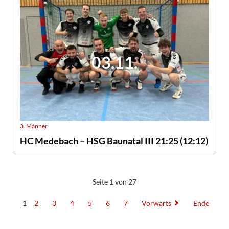
03.11.
3. Männer
HC Medebach – HSG Baunatal III 21:25 (12:12)
Seite 1 von 27
1
2
3
4
5
6
7
Vorwärts
Ende