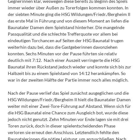
Gegnerinnen klar, weswegen diese bereits zu Beginn des Spiels
immer wieder über Außen zu Torerfolgen kommen konnten. In
der siebten Minute ging die HSG Wildungen/Friedr./Bergheim II
das erste Mal in Führung und von diesem Moment an liefen die
Baunataler Damen dem Spielstand hinterher. Die mangelnde
Passqualität und die schlechte Trefferquote vor allem bei
eindeutigen Torchancen auf Seiten der HSG Baunatal trugen
weiterhin dazu bei, dass die Gastgeberinnen davonziehen
konnten. Sechs Minuten vor der Pause führten sie relativ
deutlich mit 7:12. Nach einer Auszeit verringerte die HSG
Baunatal ihren Rückstand jedoch wieder und konnte sich bis zur
Halbzeit bis zu einem Spielstand von 14:12 herankämpfen. So
war in der zweiten Hälfte der Partie immer noch alles möglich.
Nach der Pause verlief das Spiel zunächst ausgeglichen und die
HSG Wildungen/Friedr./Bergheim II hielt die Baunataler Damen
weiter mit einer Zwei-Tore-Führung auf Abstand. Wenn sich für
die HSG Baunatal eine Chance zum Ausgleich bot, wurde diese
jedoch nicht genutzt. Zehn Minuten vor Ende lagen sie mit drei
Toren zurück, doch in dieser spielentscheidenden Phase
verloren sie erneut den Anschluss. Letztendlich fehlte den
Baunatalerinnen die nötige Leistung, um anzuschließen. Nach