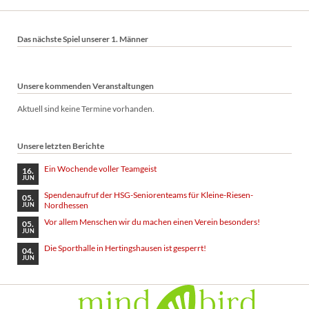
überspringen
Das nächste Spiel unserer 1. Männer
Unsere kommenden Veranstaltungen
Aktuell sind keine Termine vorhanden.
Unsere letzten Berichte
Ein Wochende voller Teamgeist
16.
JUN
Spendenaufruf der HSG-Seniorenteams für Kleine-Riesen-
05.
Nordhessen
JUN
Vor allem Menschen wir du machen einen Verein besonders!
05.
JUN
Die Sporthalle in Hertingshausen ist gesperrt!
04.
JUN