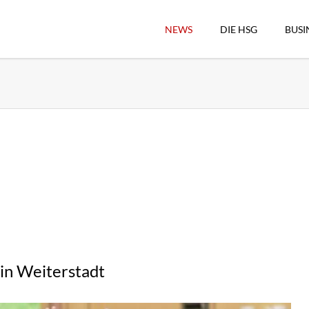
NEWS
DIE HSG
BUSI
Vorstand
Geschäftsstelle
Sekretärswesen
Schiedsrichterwesen
Hallenkassierer
Spieltag-Organisatio
Trägervereine
Freude geben
HSG Online-Shop/Fan
in Weiterstadt
Historie
Download