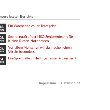
nsere letzten Berichte
Ein Wochende voller Teamgeist
16.
JUN
Spendenaufruf der HSG-Seniorenteams für
05.
Kleine-Riesen-Nordhessen
JUN
Vor allem Menschen wir du machen einen
05.
Verein besonders!
JUN
Die Sporthalle in Hertingshausen ist gesperrt!
04.
JUN
Navigation
Impressum
Datenschutz
überspringen