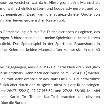
 kaum zu verstehen war, da im Hintergrund seine Mannschaft
hr unwahrscheinlich präsent und kooperativ gespielt und vor
 gut gemeistert. Dazu kam die ausgezeichnete Quote von
 in den leeren gegnerischen Kasten traf.
s Entscheidung, oft mit 7:6 Feldspielerinnen zu agieren, das
 engen Schlussphase haben meine Spielerinnen keine Nerven
uffeld. Das Spitzenspiel in der Sporthalle Braunshardt in
höhe. Keine der beiden Mannschaften konnte sich in den 60
.
hrung gegangen, aber die HSG Baunatal blieb dran und glich
e sie erstmals. Dann nach der Pause beim 15:14 (31.) wieder.
 in Front, dann drehte sich das Blatt. Die HSG Baunatal führte
ß sich aber durch den Ausgleich nicht aus der Ruhe bringen.
n: 26:27 (55:21), 27:27 (55:52) und 27:28 (58:38). Mit viel
en Karte für Trainer Kauffeld brachten die cleveren
 über die Runden.