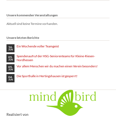
Unsere kommenden Veranstaltungen
Aktuell sind keine Termine vorhanden.
Unsere letzten Berichte
Ein Wochende voller Teamgeist
16.
JUN
Spendenaufruf der HSG-Seniorenteams für Kleine-Riesen-
05.
Nordhessen
JUN
Vor allem Menschen wir du machen einen Verein besonders!
05.
JUN
Die Sporthalle in Hertingshausen ist gesperrt!
04.
JUN
Realisiert von