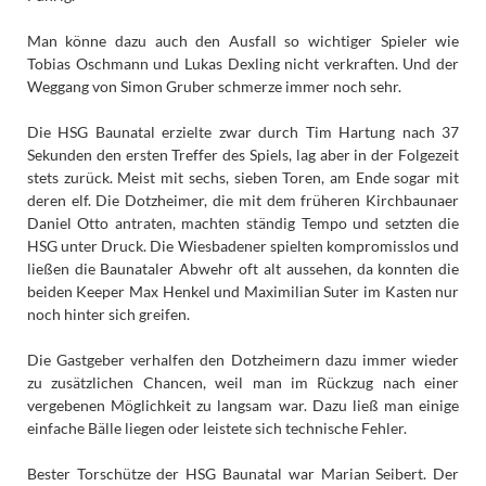
Man könne dazu auch den Ausfall so wichtiger Spieler wie
Tobias Oschmann und Lukas Dexling nicht verkraften. Und der
Weggang von Simon Gruber schmerze immer noch sehr.
Die HSG Baunatal erzielte zwar durch Tim Hartung nach 37
Sekunden den ersten Treffer des Spiels, lag aber in der Folgezeit
stets zurück. Meist mit sechs, sieben Toren, am Ende sogar mit
deren elf. Die Dotzheimer, die mit dem früheren Kirchbaunaer
Daniel Otto antraten, machten ständig Tempo und setzten die
HSG unter Druck. Die Wiesbadener spielten kompromisslos und
ließen die Baunataler Abwehr oft alt aussehen, da konnten die
beiden Keeper Max Henkel und Maximilian Suter im Kasten nur
noch hinter sich greifen.
Die Gastgeber verhalfen den Dotzheimern dazu immer wieder
zu zusätzlichen Chancen, weil man im Rückzug nach einer
vergebenen Möglichkeit zu langsam war. Dazu ließ man einige
einfache Bälle liegen oder leistete sich technische Fehler.
Bester Torschütze der HSG Baunatal war Marian Seibert. Der