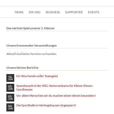
Navigation
NEWS
DIE HSG
BUSINESS
SUPPORTER
EVENTS
überspringen
Das nächste Spiel unserer 1. Männer
Unsere kommenden Veranstaltungen
Aktuell sind keine Termine vorhanden.
Unsere letzten Berichte
Ein Wochende voller Teamgeist
16.
JUN
Spendenaufruf der HSG-Seniorenteams für Kleine-Riesen-
05.
Nordhessen
JUN
Vor allem Menschen wir du machen einen Verein besonders!
05.
JUN
Die Sporthalle in Hertingshausen ist gesperrt!
04.
JUN