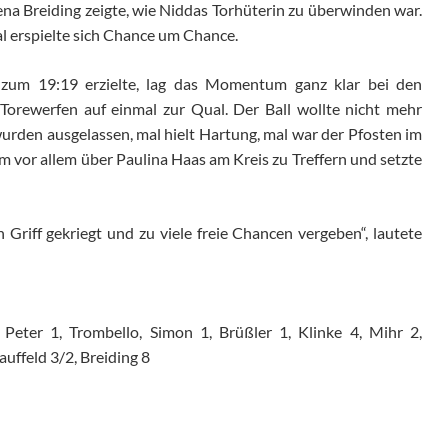
lena Breiding zeigte, wie Niddas Torhüterin zu überwinden war.
al erspielte sich Chance um Chance.
zum 19:19 erzielte, lag das Momentum ganz klar bei den
orewerfen auf einmal zur Qual. Der Ball wollte nicht mehr
 wurden ausgelassen, mal hielt Hartung, mal war der Pfosten im
 vor allem über Paulina Haas am Kreis zu Treffern und setzte
n Griff gekriegt und zu viele freie Chancen vergeben“, lautete
- Peter 1, Trombello, Simon 1, Brüßler 1, Klinke 4, Mihr 2,
uffeld 3/2, Breiding 8