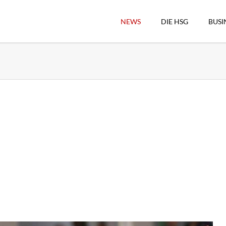
NEWS
DIE HSG
BUSI
Vorstand
Geschäftsstelle
Sekretärswesen
Schiedsrichterwesen
Hallenkassierer
Spieltag-Organisatio
Trägervereine
Freude geben
HSG Online-Shop/Fan
Historie
Download