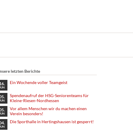
nsere letzten Berichte
Ein Wochende voller Teamgeist
16.
JUN
Spendenaufruf der HSG-Seniorenteams für
05.
Kleine-Riesen-Nordhessen
JUN
Vor allem Menschen wir du machen einen
05.
Verein besonders!
JUN
Die Sporthalle in Hertingshausen ist gesperrt!
04.
JUN