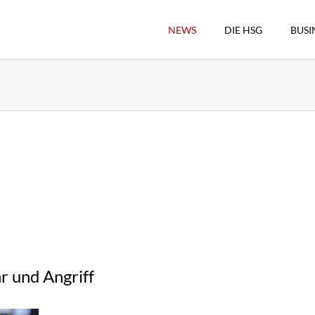
NEWS
DIE HSG
BUSI
Vorstand
Geschäftsstelle
Sekretärswesen
Schiedsrichterwesen
Hallenkassierer
Spieltag-Organisatio
Trägervereine
Freude geben
HSG Online-Shop/Fan
r und Angriff
Historie
Download