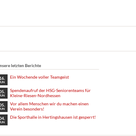
nsere letzten Berichte
Ein Wochende voller Teamgeist
16.
JUN
Spendenaufruf der HSG-Seniorenteams für
05.
Kleine-Riesen-Nordhessen
JUN
Vor allem Menschen wir du machen einen
05.
Verein besonders!
JUN
Die Sporthalle in Hertingshausen ist gesperrt!
04.
JUN