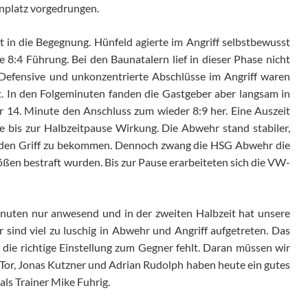
lenplatz vorgedrungen.
t in die Begegnung. Hünfeld agierte im Angriff selbstbewusst
ne 8:4 Führung. Bei den Baunatalern lief in dieser Phase nicht
 Defensive und unkonzentrierte Abschlüsse im Angriff waren
t. In den Folgeminuten fanden die Gastgeber aber langsam in
er 14. Minute den Anschluss zum wieder 8:9 her. Eine Auszeit
e bis zur Halbzeitpause Wirkung. Die Abwehr stand stabiler,
n den Griff zu bekommen. Dennoch zwang die HSG Abwehr die
tößen bestraft wurden. Bis zur Pause erarbeiteten sich die VW-
inuten nur anwesend und in der zweiten Halbzeit hat unsere
ir sind viel zu luschig in Abwehr und Angriff aufgetreten. Das
 die richtige Einstellung zum Gegner fehlt. Daran müssen wir
 Tor, Jonas Kutzner und Adrian Rudolph haben heute ein gutes
tals Trainer Mike Fuhrig.