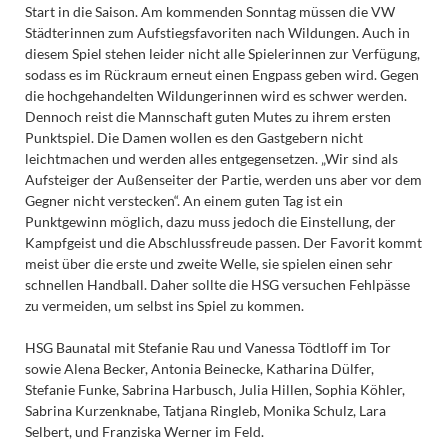
Start in die Saison. Am kommenden Sonntag müssen die VW
Städterinnen zum Aufstiegsfavoriten nach Wildungen. Auch in
diesem Spiel stehen leider nicht alle Spielerinnen zur Verfügung,
sodass es im Rückraum erneut einen Engpass geben wird. Gegen
die hochgehandelten Wildungerinnen wird es schwer werden.
Dennoch reist die Mannschaft guten Mutes zu ihrem ersten
Punktspiel. Die Damen wollen es den Gastgebern nicht
leichtmachen und werden alles entgegensetzen. „Wir sind als
Aufsteiger der Außenseiter der Partie, werden uns aber vor dem
Gegner nicht verstecken“. An einem guten Tag ist ein
Punktgewinn möglich, dazu muss jedoch die Einstellung, der
Kampfgeist und die Abschlussfreude passen. Der Favorit kommt
meist über die erste und zweite Welle, sie spielen einen sehr
schnellen Handball. Daher sollte die HSG versuchen Fehlpässe
zu vermeiden, um selbst ins Spiel zu kommen.
HSG Baunatal mit Stefanie Rau und Vanessa Tödtloff im Tor
sowie Alena Becker, Antonia Beinecke, Katharina Dülfer,
Stefanie Funke, Sabrina Harbusch, Julia Hillen, Sophia Köhler,
Sabrina Kurzenknabe, Tatjana Ringleb, Monika Schulz, Lara
Selbert, und Franziska Werner im Feld.