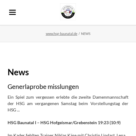
www.hsg-baunatal.de
NEWS
News
Generlaprobe misslungen
Ein Spiel zum vergessen erlebte die zweite Damenmannschaft
der HSG am vergangenen Samstag beim Vorstellungstag der
HSG ...
HSG Baunatal I – HSG Hofgeismar/Grebenstein 19:23 (10:9)
Im Kader fehlten Trainer Niklas Käse mit Christin Lindart, Lena