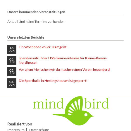
Unsere kommenden Veranstaltungen
Aktuell sind keine Termine vorhanden.
Unsere letzten Berichte
Ein Wochende voller Teamgeist
16.
JUN
Spendenaufruf der HSG-Seniorenteams für Kleine-Riesen-
05.
Nordhessen
JUN
Vor allem Menschen wir du machen einen Verein besonders!
05.
JUN
Die Sporthalle in Hertingshausen ist gesperrt!
04.
JUN
Realisiert von
Navigation
Impressum
Datenschutz