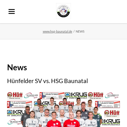
www.hsg-baunatal.de
NEWS
News
Hünfelder SV vs. HSG Baunatal