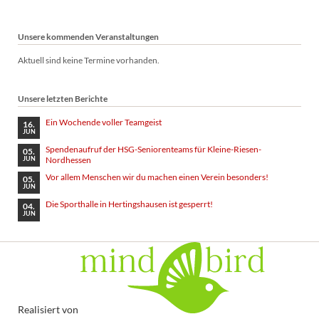
Unsere kommenden Veranstaltungen
Aktuell sind keine Termine vorhanden.
Unsere letzten Berichte
Ein Wochende voller Teamgeist
16.
JUN
Spendenaufruf der HSG-Seniorenteams für Kleine-Riesen-
05.
Nordhessen
JUN
Vor allem Menschen wir du machen einen Verein besonders!
05.
JUN
Die Sporthalle in Hertingshausen ist gesperrt!
04.
JUN
Realisiert von