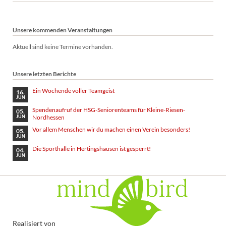
Unsere kommenden Veranstaltungen
Aktuell sind keine Termine vorhanden.
Unsere letzten Berichte
Ein Wochende voller Teamgeist
16.
JUN
Spendenaufruf der HSG-Seniorenteams für Kleine-Riesen-
05.
Nordhessen
JUN
Vor allem Menschen wir du machen einen Verein besonders!
05.
JUN
Die Sporthalle in Hertingshausen ist gesperrt!
04.
JUN
Realisiert von