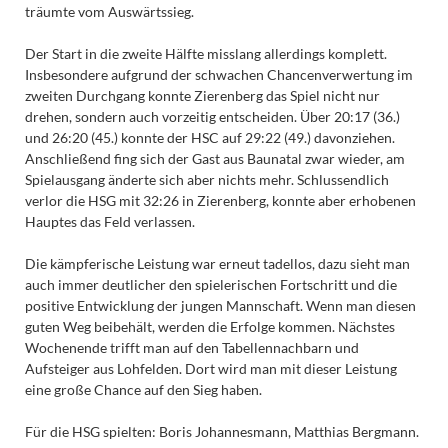
träumte vom Auswärtssieg.
Der Start in die zweite Hälfte misslang allerdings komplett.
Insbesondere aufgrund der schwachen Chancenverwertung im
zweiten Durchgang konnte Zierenberg das Spiel nicht nur
drehen, sondern auch vorzeitig entscheiden. Über 20:17 (36.)
und 26:20 (45.) konnte der HSC auf 29:22 (49.) davonziehen.
Anschließend fing sich der Gast aus Baunatal zwar wieder, am
Spielausgang änderte sich aber nichts mehr. Schlussendlich
verlor die HSG mit 32:26 in Zierenberg, konnte aber erhobenen
Hauptes das Feld verlassen.
Die kämpferische Leistung war erneut tadellos, dazu sieht man
auch immer deutlicher den spielerischen Fortschritt und die
positive Entwicklung der jungen Mannschaft. Wenn man diesen
guten Weg beibehält, werden die Erfolge kommen. Nächstes
Wochenende trifft man auf den Tabellennachbarn und
Aufsteiger aus Lohfelden. Dort wird man mit dieser Leistung
eine große Chance auf den Sieg haben.
Für die HSG spielten: Boris Johannesmann, Matthias Bergmann.