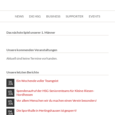
Navigation
NEWS
DIE HSG
BUSINESS
SUPPORTER
EVENTS
überspringen
Das nächste Spiel unserer 1. Männer
Unsere kommenden Veranstaltungen
Aktuell sind keine Termine vorhanden.
Unsere letzten Berichte
Ein Wochende voller Teamgeist
16.
JUN
Spendenaufruf der HSG-Seniorenteams für Kleine-Riesen-
05.
Nordhessen
JUN
Vor allem Menschen wir du machen einen Verein besonders!
05.
JUN
Die Sporthalle in Hertingshausen ist gesperrt!
04.
JUN