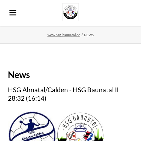
www.hsg-baunatal.de
NEWS
News
HSG Ahnatal/Calden - HSG Baunatal II
28:32 (16:14)