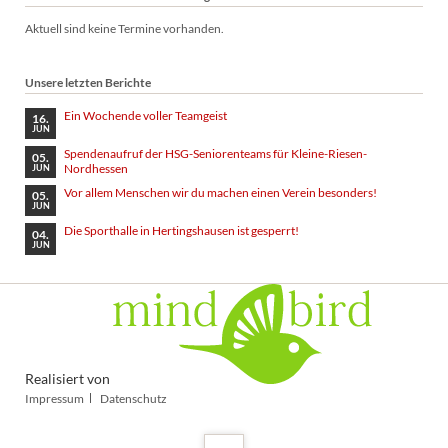
Aktuell sind keine Termine vorhanden.
Unsere letzten Berichte
Ein Wochende voller Teamgeist
16.
JUN
Spendenaufruf der HSG-Seniorenteams für Kleine-Riesen-
05.
Nordhessen
JUN
Vor allem Menschen wir du machen einen Verein besonders!
05.
JUN
Die Sporthalle in Hertingshausen ist gesperrt!
04.
JUN
Realisiert von
Navigation
Impressum
Datenschutz
überspringen