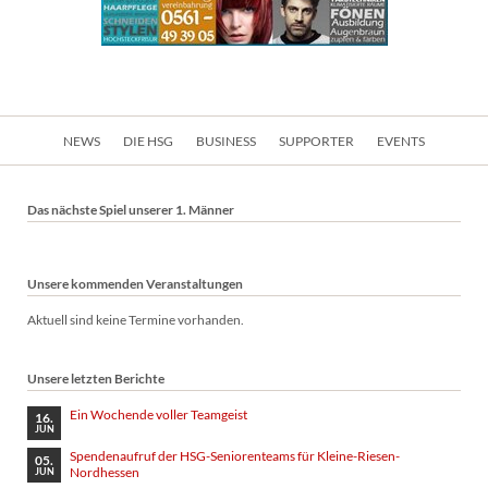
Navigation
NEWS
DIE HSG
BUSINESS
SUPPORTER
EVENTS
überspringen
Das nächste Spiel unserer 1. Männer
Unsere kommenden Veranstaltungen
Aktuell sind keine Termine vorhanden.
Unsere letzten Berichte
Ein Wochende voller Teamgeist
16.
JUN
Spendenaufruf der HSG-Seniorenteams für Kleine-Riesen-
05.
Nordhessen
JUN