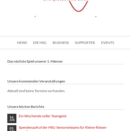
Navigation
NEWS
DIE HSG
BUSINESS
SUPPORTER
EVENTS
überspringen
Das nächste Spiel unserer 1. Männer
Unsere kommenden Veranstaltungen
Aktuell sind keine Termine vorhanden.
Unsere letzten Berichte
Ein Wochende voller Teamgeist
16.
JUN
Spendenaufruf der HSG-Seniorenteams für Kleine-Riesen-
05.