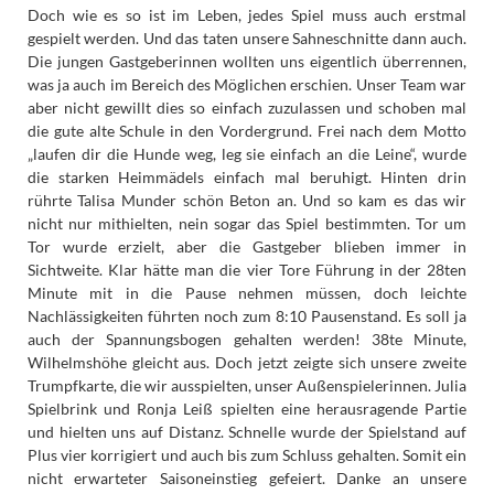
Doch wie es so ist im Leben, jedes Spiel muss auch erstmal
gespielt werden. Und das taten unsere Sahneschnitte dann auch.
Die jungen Gastgeberinnen wollten uns eigentlich überrennen,
was ja auch im Bereich des Möglichen erschien. Unser Team war
aber nicht gewillt dies so einfach zuzulassen und schoben mal
die gute alte Schule in den Vordergrund. Frei nach dem Motto
„laufen dir die Hunde weg, leg sie einfach an die Leine“, wurde
die starken Heimmädels einfach mal beruhigt. Hinten drin
rührte Talisa Munder schön Beton an. Und so kam es das wir
nicht nur mithielten, nein sogar das Spiel bestimmten. Tor um
Tor wurde erzielt, aber die Gastgeber blieben immer in
Sichtweite. Klar hätte man die vier Tore Führung in der 28ten
Minute mit in die Pause nehmen müssen, doch leichte
Nachlässigkeiten führten noch zum 8:10 Pausenstand. Es soll ja
auch der Spannungsbogen gehalten werden! 38te Minute,
Wilhelmshöhe gleicht aus. Doch jetzt zeigte sich unsere zweite
Trumpfkarte, die wir ausspielten, unser Außenspielerinnen. Julia
Spielbrink und Ronja Leiß spielten eine herausragende Partie
und hielten uns auf Distanz. Schnelle wurde der Spielstand auf
Plus vier korrigiert und auch bis zum Schluss gehalten. Somit ein
nicht erwarteter Saisoneinstieg gefeiert. Danke an unsere