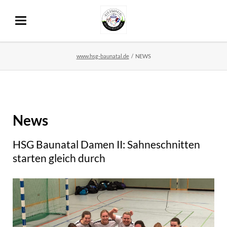
www.hsg-baunatal.de
NEWS
News
HSG Baunatal Damen II: Sahneschnitten
starten gleich durch